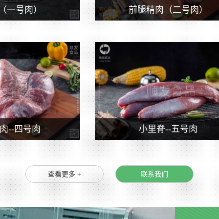
（一号肉）
前腿精肉（二号肉）
肉--四号肉
小里脊--五号肉
查看更多 +
联系我们