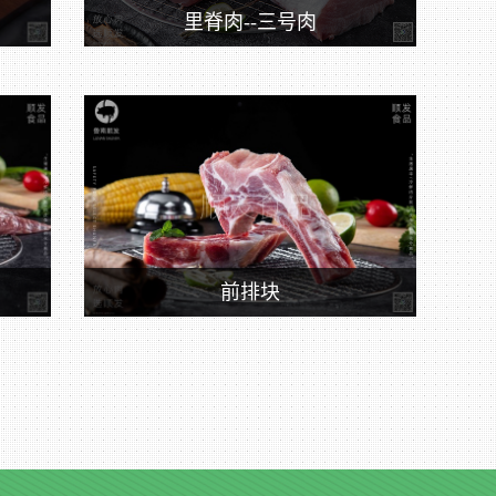
里脊肉--三号肉
前排块